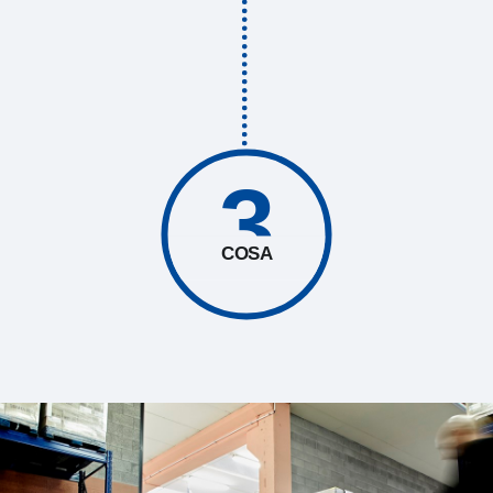
3
COSA